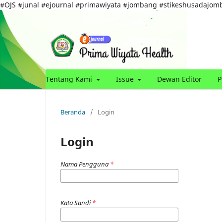
#OJS #junal #ejournal #primawiyata #jombang #stikeshusadajom
Tentang Kami
Issue
Dewan Editor
P
Beranda
/
Login
Login
Nama Pengguna
*
Kata Sandi
*