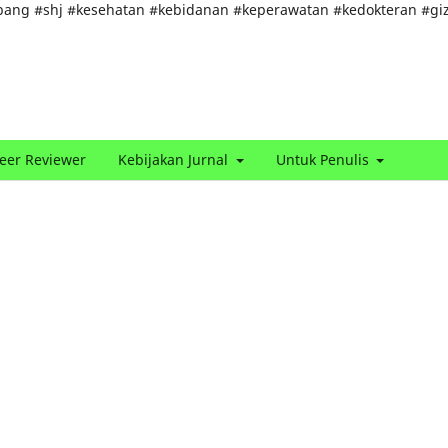
bang #shj #kesehatan #kebidanan #keperawatan #kedokteran #giz
eer Reviewer
Kebijakan Jurnal
Untuk Penulis