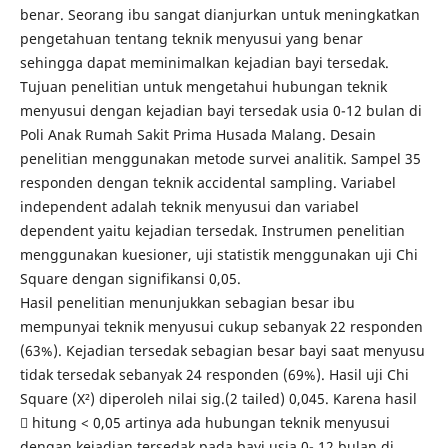
benar. Seorang ibu sangat dianjurkan untuk meningkatkan
pengetahuan tentang teknik menyusui yang benar
sehingga dapat meminimalkan kejadian bayi tersedak.
Tujuan penelitian untuk mengetahui hubungan teknik
menyusui dengan kejadian bayi tersedak usia 0-12 bulan di
Poli Anak Rumah Sakit Prima Husada Malang. Desain
penelitian menggunakan metode survei analitik. Sampel 35
responden dengan teknik accidental sampling. Variabel
independent adalah teknik menyusui dan variabel
dependent yaitu kejadian tersedak. Instrumen penelitian
menggunakan kuesioner, uji statistik menggunakan uji Chi
Square dengan signifikansi 0,05.
Hasil penelitian menunjukkan sebagian besar ibu
mempunyai teknik menyusui cukup sebanyak 22 responden
(63%). Kejadian tersedak sebagian besar bayi saat menyusu
tidak tersedak sebanyak 24 responden (69%). Hasil uji Chi
Square (X²) diperoleh nilai sig.(2 tailed) 0,045. Karena hasil
 hitung < 0,05 artinya ada hubungan teknik menyusui
dengan kejadian tersedak pada bayi usia 0- 12 bulan di